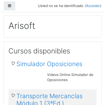
Panel lateral
Usted no se ha identificado. (
Acceder
)
Salta al contenido principal
Arisoft
Cursos disponibles
Simulador Oposiciones
Videos Online Simulador de
Oposiciones
Transporte Mercancías
Módulo 1 (3ªEd.)